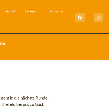
 in Arbeit
Ehrenamt
Aktuelles
ite,
geht in die nächste Runde:
“
 Krefeld bei uns zu Gast.