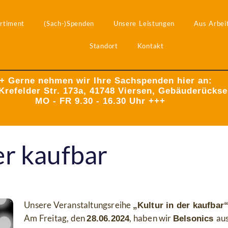
rtiment
(Sach-)Spenden
Unsere Leistungen
Aus Arbeit
Standort
Kontakt
+ Gerne nehmen wir Ihre Sachspenden hier an:
Krefelder Str. 173a, 41748 Viersen, Gebäuderückse
MO - FR 9.30 - 16.30 Uhr +++
er kaufbar
Unsere Veranstaltungsreihe
„Kultur in der kaufbar
Am Freitag, den
, haben wir
aus
28.06.2024
Belsonics