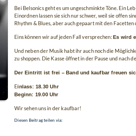
Bei Belsonics geht es um ungeschminkte Töne. Ein Le
Einordnen lassen sie sich nur schwer, weil sie offen sin
Rhythm & Blues, aber auch gepaart mit den Facetten 
Eins können wir auf jeden Fall versprechen:
Es wird e
Und neben der Musik habt ihr auch noch die Möglichke
zu shoppen. Die Kasse öffnet in der Pause und nach
Der Eintritt ist frei – Band und kaufbar freuen s
E
inlass: 18.30 Uhr
Beginn: 19.00 Uhr
Wir sehen uns in der kaufbar!
Diesen Beitrag teilen via: