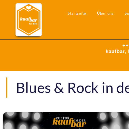
Startseite
Über uns
So
++
kaufbar, 
Blues & Rock in d