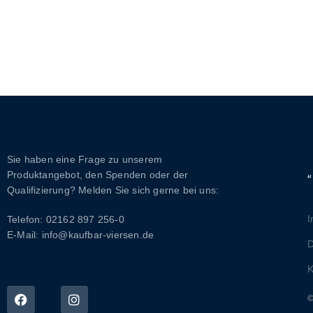
Sie haben eine Frage zu unserem
Produktangebot, den Spenden oder der
Qualifizierung? Melden Sie sich gerne bei uns:
Telefon: 02162 897 256-0
E-Mail: info@kaufbar-viersen.de
D
K
©