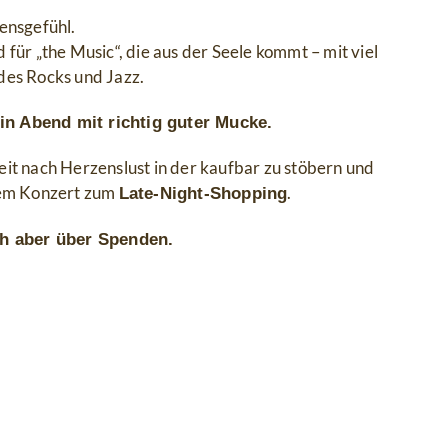
bensgefühl.
d für „the Music“, die aus der Seele kommt – mit viel
des Rocks und Jazz.
in Abend mit richtig guter Mucke.
it nach Herzenslust in der kaufbar zu stöbern und
 dem Konzert zum
.
Late-Night-Shopping
ich aber über Spenden.