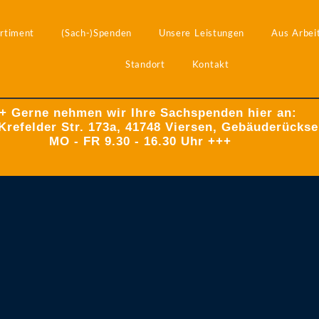
rtiment
(Sach-)Spenden
Unsere Leistungen
Aus Arbeit
Standort
Kontakt
+ Gerne nehmen wir Ihre Sachspenden hier an:
Krefelder Str. 173a, 41748 Viersen, Gebäuderückse
MO - FR 9.30 - 16.30 Uhr +++