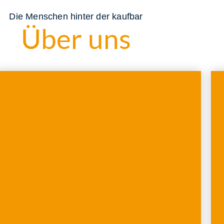
Die Menschen hinter der kaufbar
Über uns
Diana Boronyak
Geschäftsführerin
„Der beste Weg die Zukunft vorherzusagen ist,
sie zu gestalten.“ A.L.