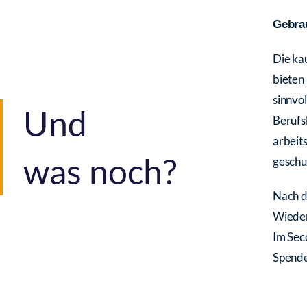
Gebra
Die kau
bieten 
sinnvol
Und
Berufs
arbeit
was noch?
geschul
Nach d
Wieder
Im Sec
Spende