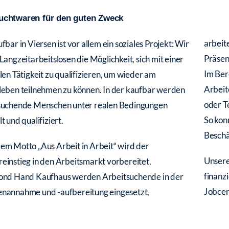
uchtwaren für den guten Zweck
arbeit
fbar in Viersen ist vor allem ein soziales Projekt: Wir
Präsen
Langzeitarbeitslosen die Möglichkeit, sich mit einer
Im Ber
len Tätigkeit zu qualifizieren, um wieder am
Arbeit
leben teilnehmen zu können. In der kaufbar werden
oder T
suchende Menschen unter realen Bedingungen
So kon
t und qualifiziert.
Beschä
em Motto „Aus Arbeit in Arbeit“ wird der
Unsere
einstieg in den Arbeitsmarkt vorbereitet.
finanz
ond Hand Kaufhaus werden Arbeitsuchende in der
Jobcen
nannahme und -aufbereitung eingesetzt,