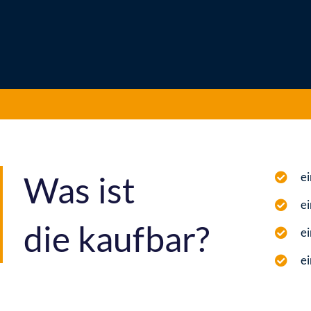
Was ist
ei
ei
die kaufbar?
e
ei