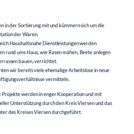
en in der Sortierung mit und kümmern sich um die
tation der Waren.
eich Haushaltsnahe Dienstleistungen werden
en rund ums Haus, wie Rasen mähen, Beete anlegen
errassen bauen, verrichtet.
nten wir bereits viele ehemalige Arbeitslose in neue
ftigungsverhältnisse vermitteln.
 Projekte werden in enger Kooperation und mit
ieller Unterstützung durch den Kreis Viersen und das
ter des Kreises Viersen durchgeführt.