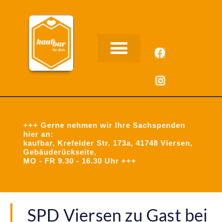
Unsere Leistungen
Aus Arbeit in Arbeit
+++ Gerne nehmen wir Ihre Sachspenden
hier an:
kaufbar, Krefelder Str. 173a, 41748 Viersen,
Gebäuderückseite,
MO - FR 9.30 - 16.30 Uhr +++
SPD Viersen zu Gast bei