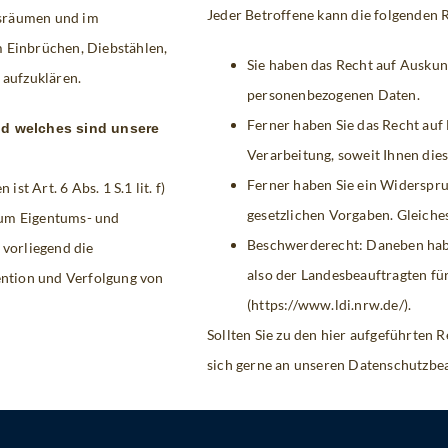
Jeder Betroffene kann die folgenden
fsräumen und im
m Einbrüchen, Diebstählen,
Sie haben das Recht auf Auskunf
aufzuklären.
personenbezogenen Daten.
Ferner haben Sie das Recht auf
nd welches sind unsere
Verarbeitung, soweit Ihnen dies 
Ferner haben Sie ein Widerspr
t Art. 6 Abs. 1 S.1 lit. f)
gesetzlichen Vorgaben. Gleiches
zum Eigentums- und
Beschwerderecht: Daneben habe
 vorliegend die
also der Landesbeauftragten fü
ntion und Verfolgung von
(https://www.ldi.nrw.de/).
Sollten Sie zu den hier aufgeführten
sich gerne an unseren Datenschutzbea