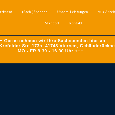
rtiment
(Sach-)Spenden
Unsere Leistungen
Aus Arbeit
Standort
Kontakt
+ Gerne nehmen wir Ihre Sachspenden hier an:
Krefelder Str. 173a, 41748 Viersen, Gebäuderückse
MO - FR 9.30 - 16.30 Uhr +++